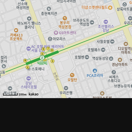
100m
vinyl.coro