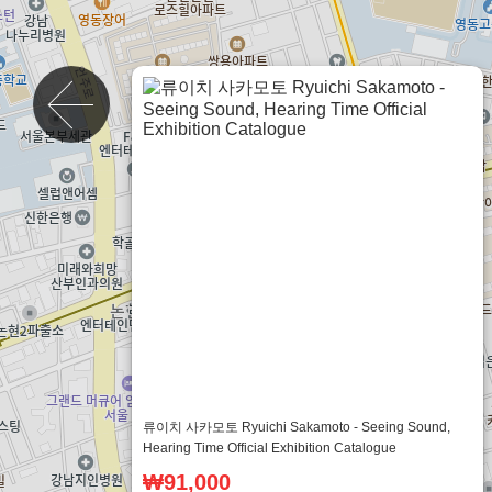
vinyl.coroke.net
류이치 사카모토 Ryuichi Sakamoto - Seeing Sound,
Hearing Time Official Exhibition Catalogue
₩91,000