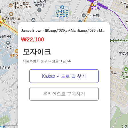
© vinyl.coroke.net. Made with
sveltekit
&
django
James Brown - It&amp;#039;s A Man&amp;#039;s Man&amp;#039;s World: Soul Brother #1(실사진 아님)
₩22,100
모자이크
서울특별시 중구 다산로31길 64
Kakao 지도로 길 찾기
온라인으로 구매하기
100m