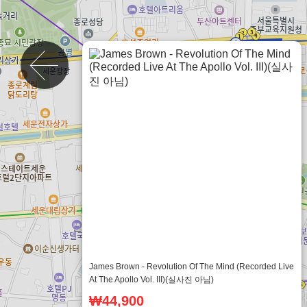
vinyl.coroke.net
James Brown - Revolution Of The Mind (Recorded Live
At The Apollo Vol. III)(실사진 아님)
₩44,900