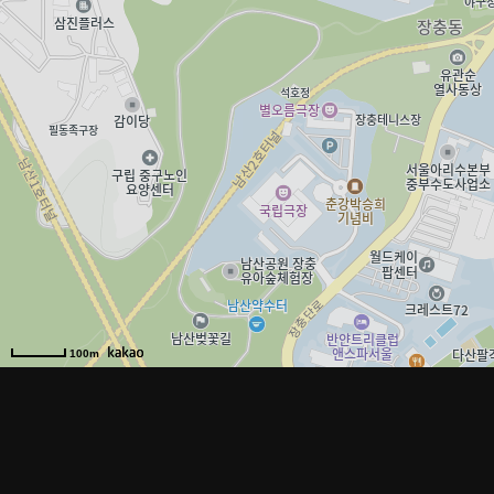
100m
vinyl.coro