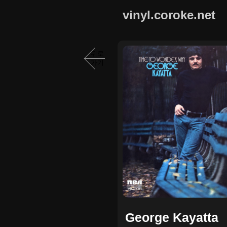
vinyl.coroke.net
뒤로
가기
George Kayatta