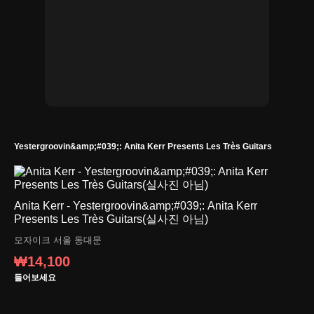
Yestergroovin&amp;#039;: Anita Kerr Presents Les Très Guitars
Anita Kerr - Yestergroovin&amp;#039;: Anita Kerr
Presents Les Très Guitars(실사진 아님)
모자이크
서울 동대문
₩14,100
들어보세요