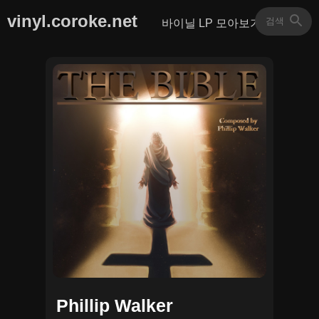
vinyl.coroke.net
바이닐 LP 모아보기
Phillip Walker