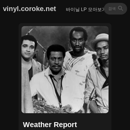
vinyl.coroke.net
바이닐 LP 모아보기
Weather Report