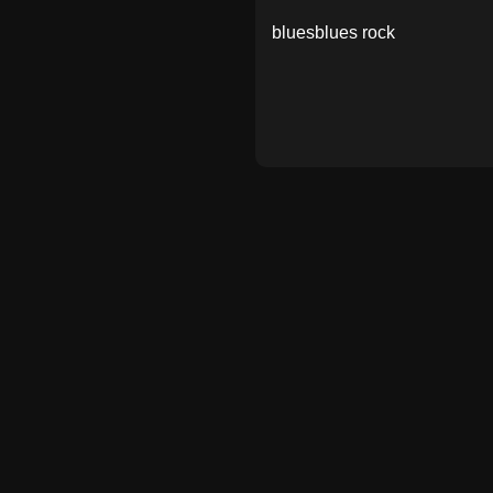
blues
blues rock