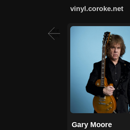
vinyl.coroke.net
뒤로
가기
Gary Moore