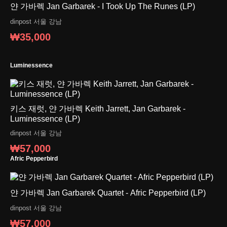
얀 가바렉 Jan Garbarek - I Took Up The Runes (LP)
dinpost
서울 강남
₩35,000
Luminessence
키스 재럿, 얀 가바렉 Keith Jarrett, Jan Garbarek -
Luminessence (LP)
dinpost
서울 강남
₩57,000
Afric Pepperbird
얀 가바렉 Jan Garbarek Quartet - Afric Pepperbird (LP)
dinpost
서울 강남
₩57,000