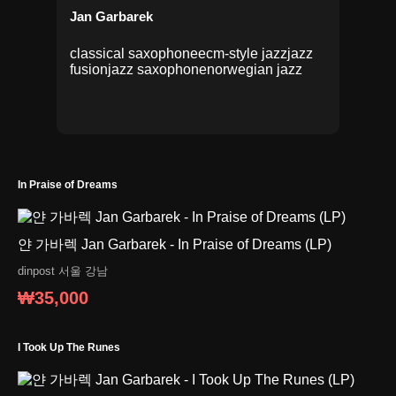
Jan Garbarek
classical saxophone
ecm-style jazz
jazz
fusion
jazz saxophone
norwegian jazz
In Praise of Dreams
얀 가바렉 Jan Garbarek - In Praise of Dreams (LP)
dinpost
서울 강남
₩35,000
I Took Up The Runes