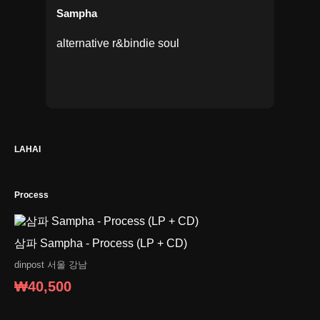
Sampha
alternative r&b
indie soul
LAHAI
Process
삼파 Sampha - Process (LP + CD)
dinpost
서울 강남
₩40,500