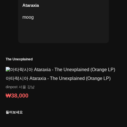
Ataraxia
moog
The Unexplained
아타락시아 Ataraxia - The Unexplained (Orange LP)
dinpost
서울 강남
₩38,000
들어보세요