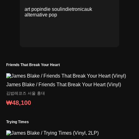
art pop
indie soul
indietronica
uk
alternative pop
Friends That Break Your Heart
James Blake / Friends That Break Your Heart (Vinyl)
김밥레코즈
서울 홍대
₩48,100
Trying Times