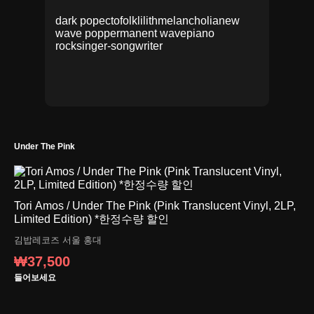
dark pop
ectofolk
lilith
melancholia
new
wave pop
permanent wave
piano
rock
singer-songwriter
Under The Pink
Tori Amos / Under The Pink (Pink Translucent Vinyl, 2LP,
Limited Edition) *한정수량 할인
김밥레코즈
서울 홍대
₩37,500
들어보세요