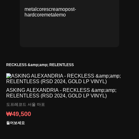
metalcore
screamo
post-
hardcore
metal
emo
RECKLESS &amp;amp; RELENTLESS
ASKING ALEXANDRIA - RECKLESS &amp;amp;
RELENTLESS (RSD 2024, GOLD LP VINYL)
도프레코드
서울 마포
₩49,500
들어보세요