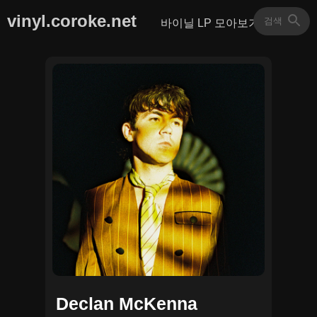
vinyl.coroke.net
바이닐 LP 모아보기
Declan McKenna