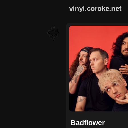
vinyl.coroke.net
뒤로
가기
Badflower