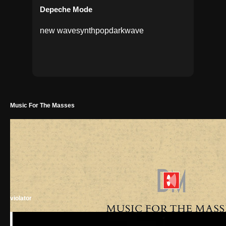
Depeche Mode
new wave
synthpop
darkwave
Music For The Masses
violator