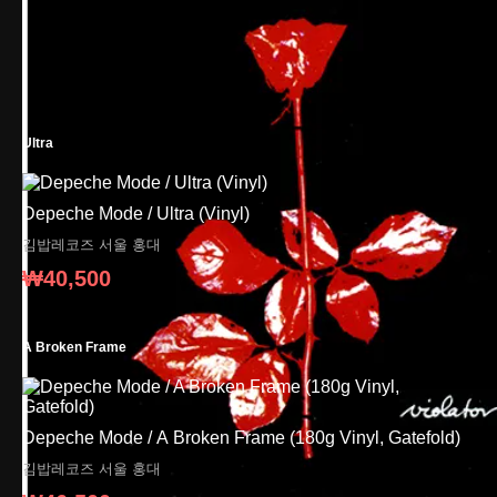
Ultra
Depeche Mode / Ultra (Vinyl)
김밥레코즈
서울 홍대
₩40,500
A Broken Frame
Depeche Mode / A Broken Frame (180g Vinyl, Gatefold)
김밥레코즈
서울 홍대