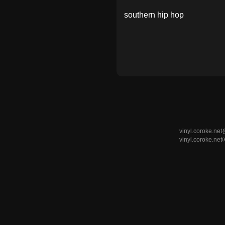
southern hip hop
vinyl.coro
vinyl.corok