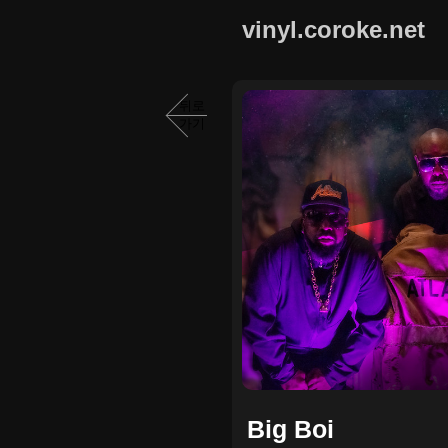
vinyl.coroke.net
뒤로
가기
Big Boi