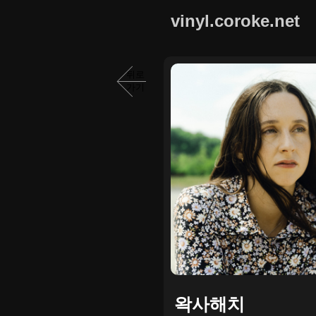
vinyl.coroke.net
뒤로
가기
왁사해치