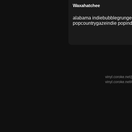
Waxahatchee
alabama indie
bubblegrunge
pop
countrygaze
indie pop
ind
vinyl.coro
vinyl.corok