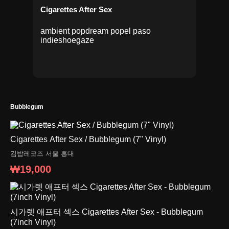
Cigarettes After Sex
ambient pop
dream pop
el paso
indie
shoegaze
Bubblegum
Cigarettes After Sex / Bubblegum (7" Vinyl)
김밥레코즈
서울 홍대
₩19,000
시가렛 애프터 섹스 Cigarettes After Sex - Bubblegum
(7inch Vinyl)