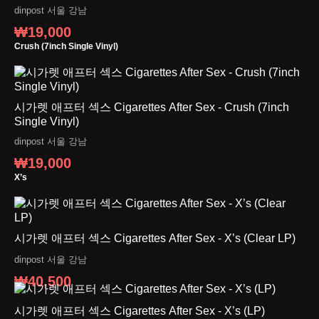
dinpost
서울 강남
₩19,000
Crush (7inch Single Vinyl)
시가렛 애프터 섹스 Cigarettes After Sex - Crush (7inch
Single Vinyl)
dinpost
서울 강남
₩19,000
X’s
시가렛 애프터 섹스 Cigarettes After Sex - X’s (Clear LP)
dinpost
서울 강남
₩40,500
시가렛 애프터 섹스 Cigarettes After Sex - X’s (LP)