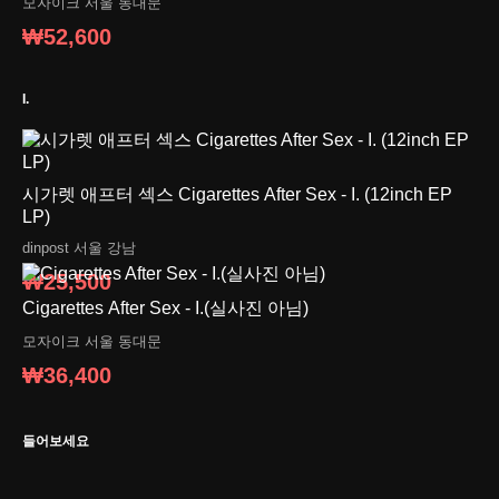
모자이크
서울 동대문
₩52,600
I.
시가렛 애프터 섹스 Cigarettes After Sex - I. (12inch EP
LP)
dinpost
서울 강남
₩25,500
Cigarettes After Sex - I.(실사진 아님)
모자이크
서울 동대문
₩36,400
들어보세요