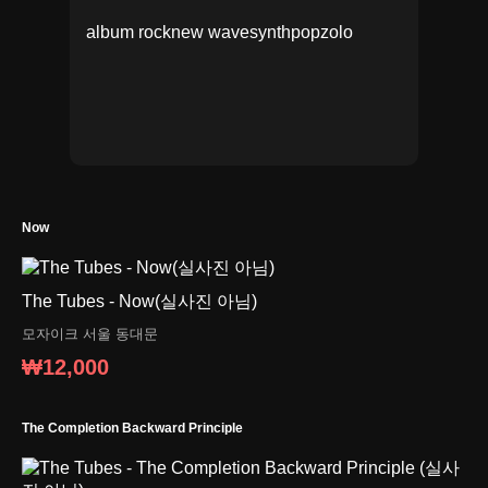
album rock
new wave
synthpop
zolo
Now
The Tubes - Now(실사진 아님)
모자이크
서울 동대문
₩12,000
The Completion Backward Principle