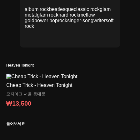
album rock
beatlesque
classic rock
glam
metal
glam rock
hard rock
mellow
gold
power pop
rock
singer-songwriter
soft
rock
Heaven Tonight
Cheap Trick - Heaven Tonight
모자이크
서울 동대문
₩13,500
들어보세요