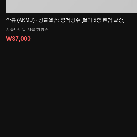
악뮤 (AKMU) - 싱글앨범: 콩떡빙수 [컬러 5종 랜덤 발송]
서울바이닐
서울 해방촌
₩37,000