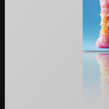
© vinyl.coroke.net. Made with
sveltekit
&
django