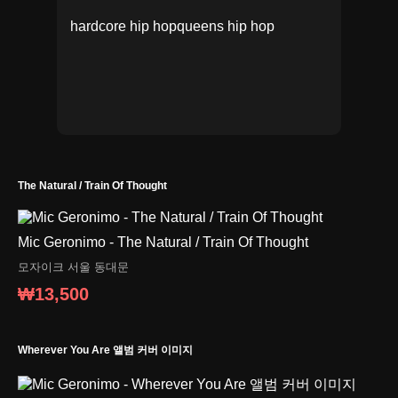
hardcore hip hop
queens hip hop
The Natural / Train Of Thought
Mic Geronimo - The Natural / Train Of Thought
모자이크
서울 동대문
₩13,500
Wherever You Are 앨범 커버 이미지