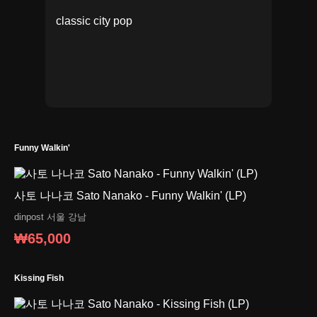
classic city pop
Funny Walkin'
사토 나나코 Sato Nanako - Funny Walkin' (LP)
dinpost
서울 강남
₩65,000
Kissing Fish