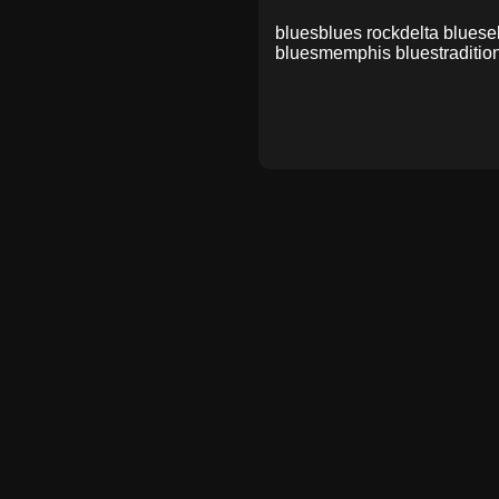
blues
blues rock
delta blues
e
blues
memphis blues
traditio