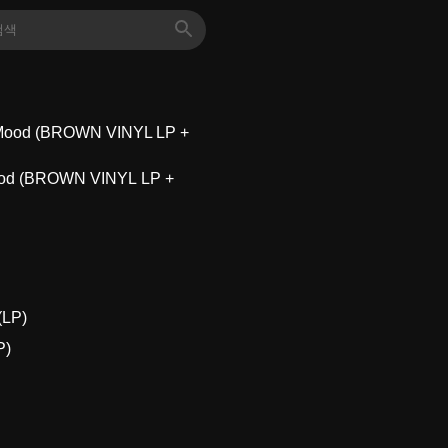
ood (BROWN VINYL LP +
P)