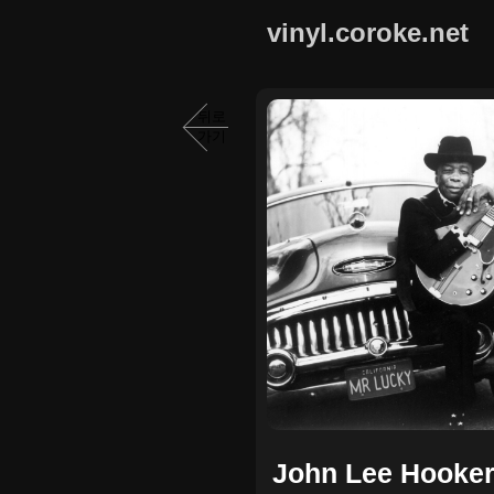
vinyl.coroke.net
뒤로
가기
John Lee Hooke