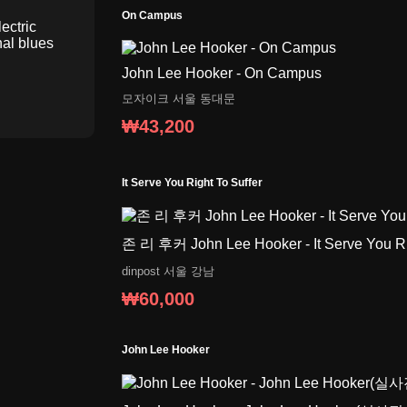
On Campus
lectric
nal blues
John Lee Hooker - On Campus
모자이크
서울 동대문
₩43,200
It Serve You Right To Suffer
존 리 후커 John Lee Hooker - It Serve You Rig
dinpost
서울 강남
₩60,000
John Lee Hooker