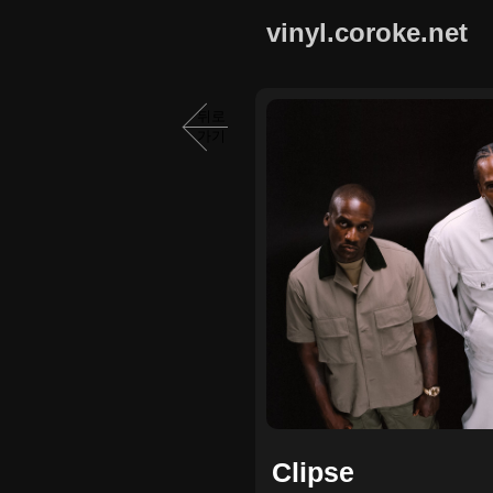
vinyl.coroke.net
뒤로
가기
Clipse