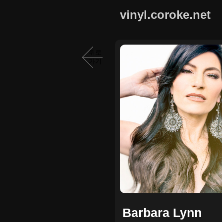
vinyl.coroke.net
뒤로
가기
Barbara Lynn