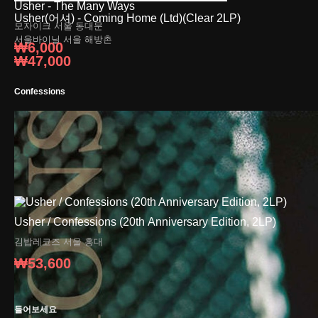
Usher - The Many Ways
Usher(어셔) - Coming Home (Ltd)(Clear 2LP)
모자이크
서울 동대문
서울바이닐
서울 해방촌
₩6,000
₩47,000
Confessions
Usher / Confessions (20th Anniversary Edition, 2LP)
김밥레코즈
서울 홍대
₩53,600
들어보세요