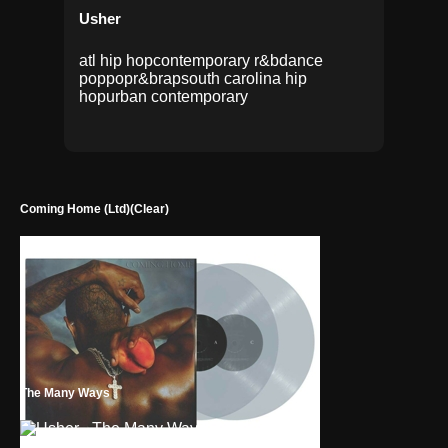
Usher
atl hip hop
contemporary r&b
dance
pop
pop
r&b
rap
south carolina hip
hop
urban contemporary
Coming Home (Ltd)(Clear)
The Many Ways