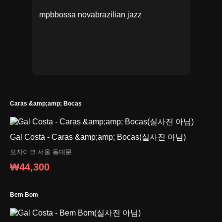
mpb
bossa nova
brazilian jazz
Caras &amp;amp; Bocas
Gal Costa - Caras &amp;amp; Bocas(실사진 아님)
모자이크
서울 동대문
₩44,300
Bem Bom