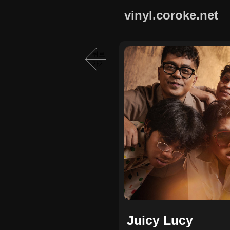
vinyl.coroke.net
뒤로
가기
Juicy Lucy