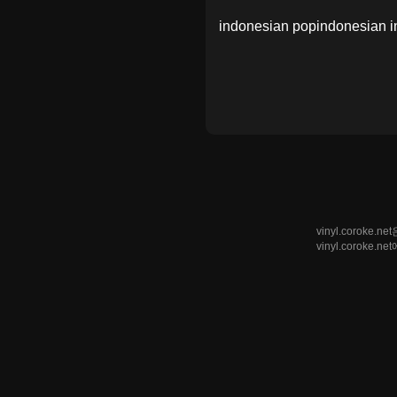
indonesian pop
indonesian i
vinyl.coro
vinyl.corok